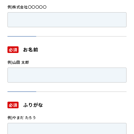
例)株式会社〇〇〇〇〇
お名前
必須
例)山田 太郎
ふりがな
必須
例)やまだ たろう