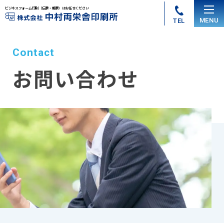
ビジネスフォーム印刷（伝票・帳票）はお任せください
MENU
TEL
HOME
Contact
私たちの特徴
お問い合わせ
製品紹介
設備紹介
会社案内
事業所
データ入稿ガイド
個人情報保護に関して